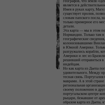
географов, что земля «Це
является в действительнос
Имея в руках карту, Маге
существует пролив, позв
словам папского посла, н
только примерное его ме
детали.
Эта карта — мы в этом п
Нормандии. Только там в
географические сведения
колонизовавшими Винлан
в Южной Америке. Только
разгружались корабли, ко
Америки и лес из Бразили
решивший отправиться в 
индейцам.
Но как карта из Дьепа по
удивительного. Между ор
тесная связь. Португалия
маврами. А в этой стран
региональная организаци
своему положению в друг
португальском центре ко
рыцари, бежавшие от арес
образом карта из Дьепа, к