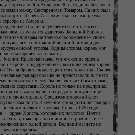
жду Португалией и Андалузией, находившейся еще в
 все земли между Сантареном и Томаром. На них была
ь и порт на берегу Атлантического океана, куда,
о серебро из Америки.
е, орден имел полный суверенитет, но здесь его
ным, чем в других государствах Западной Европы.
бязан тамплиерам не только освобождением своих
но и нуждался в постоянной военной помощи для
 мусульманской угрозы. Одним словом, король мог
 орден на королевскую власть.
ль Филипп Красивый начал уничтожение ордена
дной Европы поддержали его, за исключением короля
ь? Эта добродетель мало ценится в политике. Скорее
то'опальные рыцари больше не представляли для него
ему послужить. Он мог бы овладеть их богатствами,
ться их секретами. Король не только не предпринял
ий против тамплиеров, но предоставил убежище
стов в своих странах. Средиземноморский флот
тугальском порту. В течение тринадцати лет рыцари
е по своим прежним законам. Лишь в 1320 году
ен — орден Христа, который их поглотил. Почти
т же устав, тоже организационное строение, те же
а исключением одной детали: Великий магистр не
значался королем.
 время мощной морской державой. Земли ее были