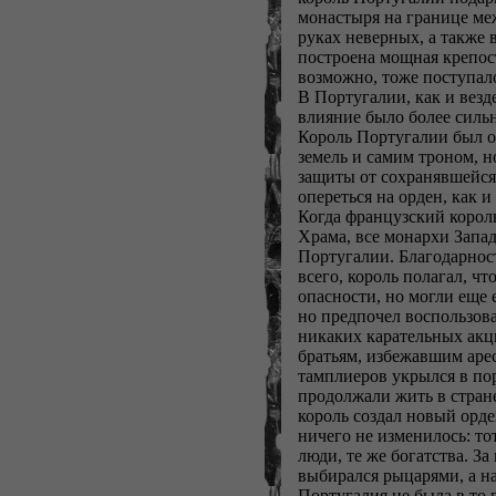
монастыря на границе ме
руках неверных, а также
построена мощная крепост
возможно, тоже поступал
В Португалии, как и везд
влияние было более силь
Король Португалии был о
земель и самим троном, 
защиты от сохранявшейся
опереться на орден, как и
Когда французский коро
Храма, все монархи Запа
Португалии. Благодарност
всего, король полагал, ч
опасности, но могли еще 
но предпочел воспользова
никаких карательных акц
братьям, избежавшим аре
тамплиеров укрылся в пор
продолжали жить в стран
король создал новый орд
ничего не изменилось: то
люди, те же богатства. З
выбирался рыцарями, а на
Португалия не была в то