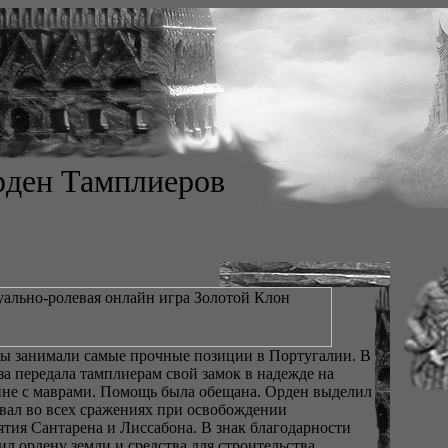
ден Тамплиеров
ы занимали самые прочные позиции в Португалии. В
за передала тамплиерам свой замок в надежде на
не с маврами. Помощь была обещана. Орден выделил
овал во всех сражениях при освобождении
ятия Сантарена и Лиссабона. В знак благодарности
л ордену земли и средства для строительства