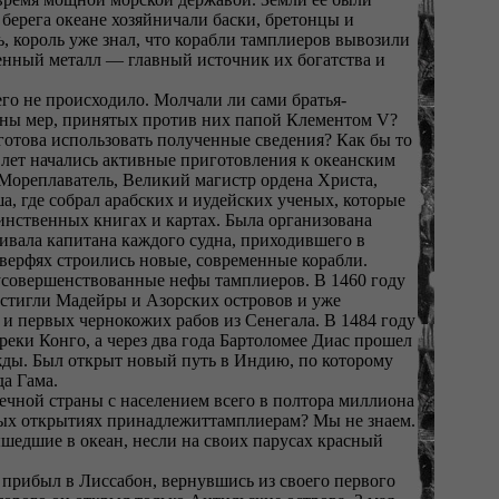
берега океане хозяйничали баски, бретонцы и
, король уже знал, что корабли тамплиеров вывозили
ценный металл — главный источник их богатства и
го не происходило. Молчали ли сами братья-
ны мер, принятых против них папой Клементом V?
готова использовать полученные сведения? Как бы то
о лет начались активные приготовления к океанским
Мореплаватель, Великий магистр ордена Христа,
, где собрал арабских и иудейских ученых, которые
инственных книгах и картах. Была организована
ивала капитана каждого судна, приходившего в
 верфях строились новые, современные корабли.
совершенствованные нефы тамплиеров. В 1460 году
остигли Мадейры и Азорских островов и уже
 и первых чернокожих рабов из Сенегала. В 1484 году
реки Конго, а через два года Бартоломее Диас прошел
ды. Был открыт новый путь в Индию, по которому
да Гама.
ечной страны с населением всего в полтора миллиона
ных открытиях принадлежиттамплиерам? Мы не знаем.
ышедшие в океан, несли на своих парусах красный
 прибыл в Лиссабон, вернувшись из своего первого