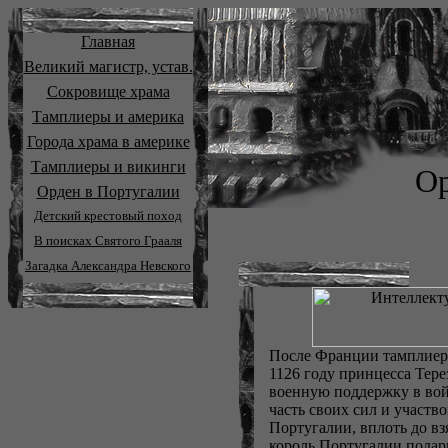
Главная
Великий магистр, устав.
Сокровище храма
Тамплиеры и америка
Города храма в америке
Тамплиеры и викинги
Ор
Орден в Португалии
Детский крестовый поход
В поисках Святого Грааля
Загадка Александра Невского
После Франции тамплиер
1126 году принцесса Тере
военную поддержку в вой
часть своих сил и участв
Португалии, вплоть до вз
король Португалии подари