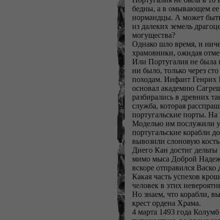
бедны, а в омывающем ее 
нормандцы. А может быть
из далеких земель драго
могущества?
Однако шло время, и ниче
храмовники, ожидая отме
Или Португалия не была 
ни было, только через ст
походам. Инфант Генрих 
основал академию Сагреша
разбирались в древних та
служба, которая расспраш
португальские порты. На
Моделью им послужили у
португальские корабли д
вывозили слоновую кость
Диего Кан достиг дельты 
мимо мыса Доброй Надеж
вскоре отправился Васко 
Какая часть успехов крош
человек в этих невероят
Но знаем, что корабли, в
крест ордена Храма.
4 марта 1493 года Колумб