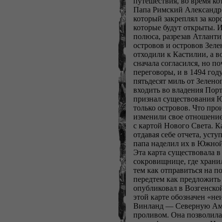
путешествия, во время ко
Папа Римский Александр 
который закреплял за ко
которые будут открыты. И
полюса, разрезав Атланти
островов и островов Зеле
отходили к Кастилии, а 
сначала согласился, но по
переговоры, и в 1494 год
пятьдесят миль от Зелено
входить во владения Пор
признал существования Ю
только островов. Что про
изменили свое отношение
с картой Нового Света. Ка
отдавая себе отчета, уст
папа наделил их в Южно
Эта карта существовала в
сокровищнице, где хранил
тем как отправиться на п
передтем как предложить 
опубликовал в Возгенской
этой карте обозначен «не
Винланд — Северную Аме
проливом. Она позволила