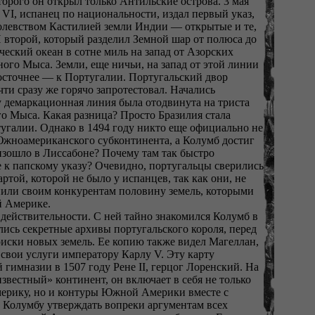
торого он открыл только Антильские острова. 3 мая
VI, испанец по национальности, издал первый указ,
ролевством Кастилией земли Индии — открытые и те,
 второй, который разделил Земной шар от полюса до
ческий океан в сотне миль на запад от Азорских
ного Мыса. Земли, еще ничьи, на запад от этой линии
восточнее — к Португалии. Португальский двор
чти сразу же горячо запротестовал. Начались
у демаркационная линия была отодвинута на триста
го Мыса. Какая разница? Просто Бразилия стала
тугалии. Однако в 1494 году никто еще официально не
жноамериканского субконтинента, а Колумб достиг
изошло в Лиссабоне? Почему там так быстро
 к папскому указу? Очевидно, португальцы сверились
ртой, которой не было у испанцев, так как они, не
упили своим конкурентам половину земель, которыми
й Америке.
 действительности. С ней тайно знакомился Колумб в
ись секретные архивы португальского короля, перед
оиски новых земель. Ее копию также видел Магеллан,
свои услуги императору Карлу V. Эту карту
 гимназии в 1507 году Рене II, герцог Лоренский. На
известный» континент, он включает в себя не только
рику, но и контуры Южной Америки вместе с
 Колумбу утверждать вопреки аргументам всех