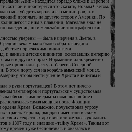
нтральной Азии» находится гораздо ближе к Европе и
ти, хотя он и поостерегся это сказать, Новым Светом.
ллан смог убедить короля и его министров, что
оляющий проплыть на другую сторону Америки. По
аходившегося с ним в плавании, Магеллан знал не
стонахождение, но и мельчайшие топографические
олностью уверены — была начерчена в Дьепе, в
 Средние века можно было собрать воедино
, добытые норвежскими викингами,
д, и данные датских викингов, основавших империю
 там и в других портах Нормандии одновременно
торые привозили треску от берегов Северной
и. В этом порту сел на корабль амьенский монах,
Америку, чтобы нести учение Христа викингам и
пала в руки португальцев? В этом нет ничего
деном тамплиеров и португальским существовала
 была обязана тамплиерам за помощь в войне с
е располагалась самая мощная после Франции
я ордена Храма. Возможно, почувствовав угрозу
их странах Европы, рыцари поместили в своем
пии своих секретных архивов или же здесь укрылись
тов в 1307 году и знавшие «тайну Храма». Таким вот
тому времени уже бесполезная, и оказалась в