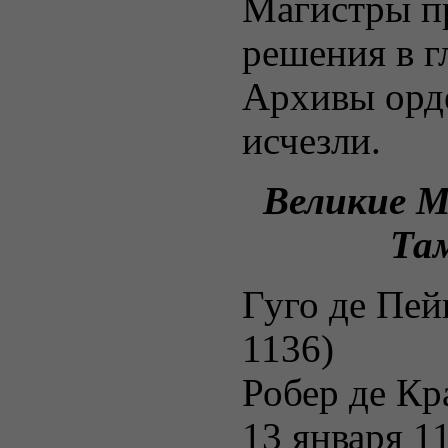
Магистры п
решения в г
Архивы орд
исчезли.
Великие М
Та
Гуго де Пей
1136)
Робер де К
13 января 1