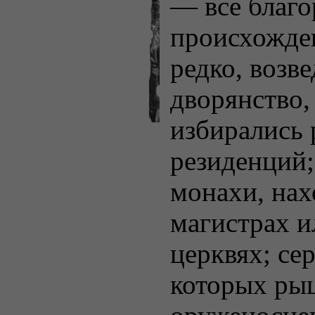
— все благо
происхожден
редко, возв
дворянство,
избирались 
резиденций;
монахи, на
магистрах и
церквях; се
которых ры