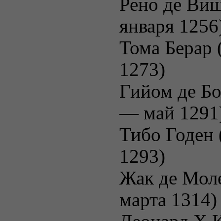
Рено де Ви
января 1256
Тома Берар 
1273)
Гийом де Бо
— май 1291
Тибо Годен 
1293)
Жак де Мол
марта 1314)