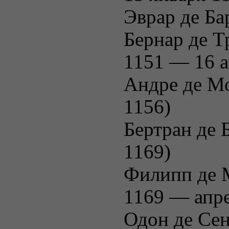
Эврар де Б
Бернар де Т
1151 — 16 а
Андре де М
1156)
Бертран де
1169)
Филипп де 
1169 — апре
Одон де Се