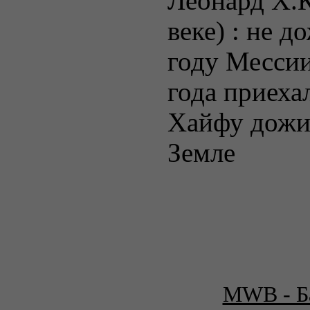
Леонард Х.К
веке) : не 
году Мессии
года приеха
Хайфу дожи
Земле
MWB - Ба