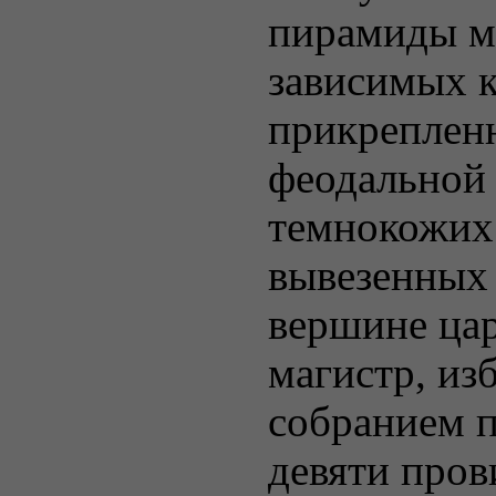
пирамиды м
зависимых к
прикреплен
феодальной 
темнокожих
вывезенных 
вершине ца
магистр, из
собранием п
девяти про