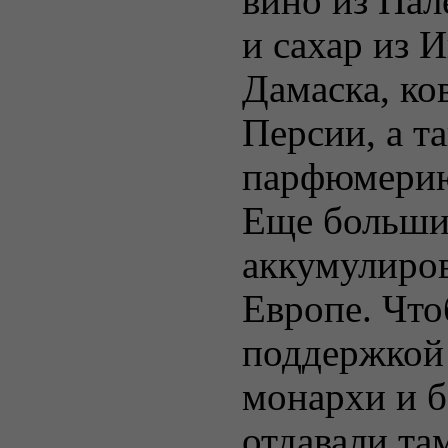
вино из Пал
и сахар из 
Дамаска, ко
Персии, а т
парфюмери
Еще большие
аккумулиров
Европе. Что
поддержкой
монархи и 
отдавали та