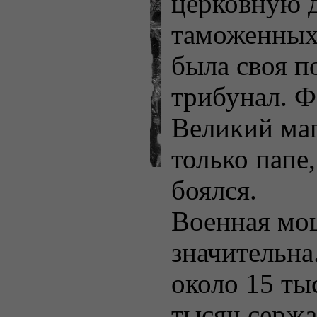
церковную д
таможенных
была своя п
трибунал. 
Великий ма
только папе
боялся.
Военная мо
значительна
около 15 ты
тысяч сержа