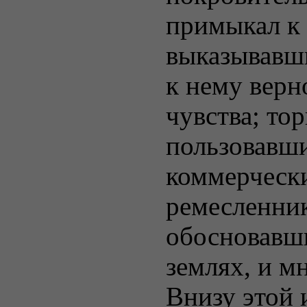
примыкал к 
выказывавш
к нему вер
чувства; тор
пользовавши
коммерческ
ремесленник
обосновавши
землях, и м
Внизу этой 